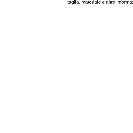
taglia, materiale e altre informaz
chaletsaux2alpes@gmail.com
+33 (0)6 12 09 80 16
24 Rte du Petit Plan, 38860 Les De