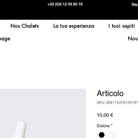
+33 (0)6 12 09 80 16
Staz
Nos Chalets
La tua esperienza
I tuoi ospiti
page
Nou
Articolo
SKU: 36411537613519
Prezzo
10,00 €
Colore
*