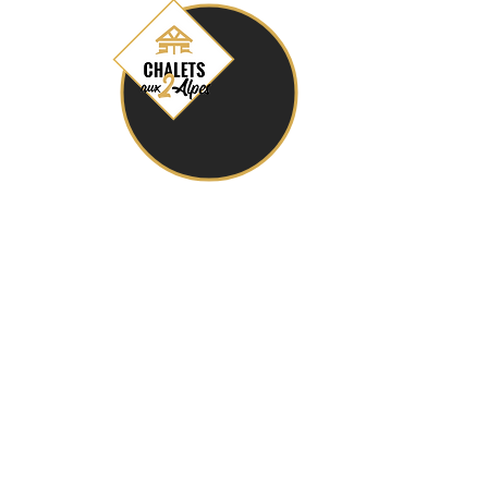
chaletsaux2alpes@gmail.com
+33 (0)6 12 09 80 16
24 Rte du Petit Plan, 38860 Les Deux Alpes
Condizioni generali di vendita
Informativa sulla privacy (GDPR)