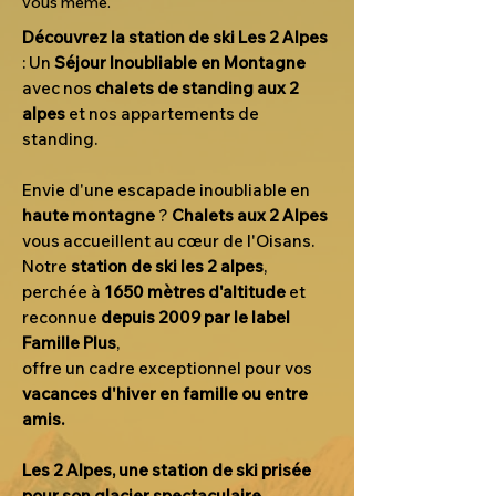
vous même.
Découvrez la station de ski Les 2 Alpes
: Un
Séjour Inoubliable en Montagne
avec nos
chalets de standing aux 2
alpes
et nos appartements de
standing.
Envie d'une escapade inoubliable en
haute montagne
?
Chalets aux 2 Alpes
vous accueillent au cœur de l'Oisans.
Notre
station de ski les 2 alpes
,
perchée à
1650 mètres d'altitude
et
reconnue
depuis 2009 par le label
Famille Plus
,
offre un cadre exceptionnel pour vos
vacances d'hiver en famille ou entre
amis.
Les 2 Alpes, une station de ski prisée
pour son glacier spectaculaire