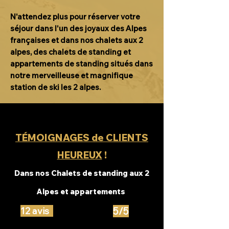
N'attendez plus pour réserver votre
séjour dans l'un des joyaux des Alpes
françaises et dans nos chalets aux 2
alpes,
des chalets de standing et
appartements de standing situés dans
notre merveilleuse
et magnifique
station de ski les 2 alpes.
TÉMOIGNAGES de CLIENTS
HEUREUX
!
Dans nos Chalets de standing aux 2
Alpes et appartements
12 avis
5/5