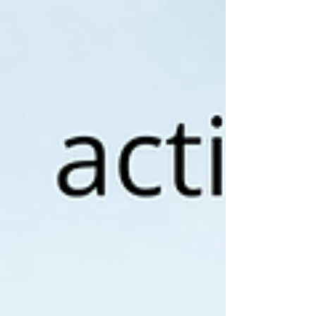
couper le souffle et son ambiance conviviale, elle
attire chaque été des milliers de visiteurs en quête
de sensations fortes, de détente ou de déc