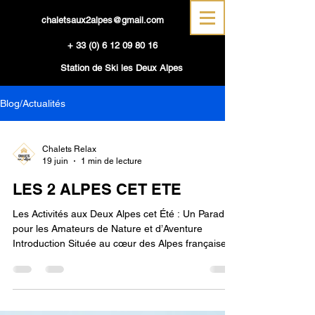
chaletsaux2alpes@gmail.com
+
33 (0) 6 12 09 80 16
Station de Ski les Deux Alpes
Blog/Actualités
Chalets Relax
19 juin
1 min de lecture
LES 2 ALPES CET ETE
Les Activités aux Deux Alpes cet Été : Un Paradis
pour les Amateurs de Nature et d’Aventure
Introduction Située au cœur des Alpes françaises,
la station des Deux Alpes est une destination
phare, non seulement pour les sports d’hiver,
mais aussi pour les activités estivales. Avec son
glacier à 3 600 mètres d’altitude, ses paysages à