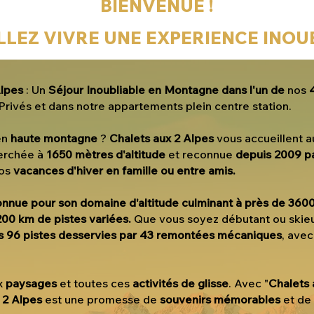
BIENVENUE !
LLEZ VIVRE UNE EXPERIENCE INOU
Alpes
: Un
Séjour Inoubliable en Montagne dans l'un de
nos
Privés et dans notre appartements plein centre station.
en
haute montagne
?
Chalets aux 2 Alpes
vous accueillent a
perchée à
1650 mètres d'altitude
et reconnue
depuis 2009 pa
vos
vacances d'hiver en famille ou entre amis.
connue pour son domaine d'altitude culminant à près de 360
00 km de pistes variées.
Que vous soyez débutant ou skieu
s 96 pistes desservies par 43 remontées mécaniques
, ave
x
paysages
et toutes ces
activités de glisse
. Avec "
Chalets 
x 2 Alpes
est une promesse de
souvenirs mémorables
et de 