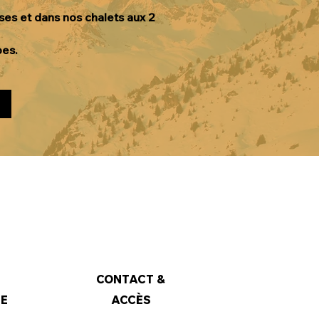
ses et dans nos chalets aux 2
pes.
CONTACT &
DE
ACCÈS