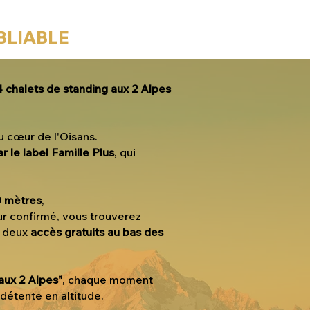
BLIABLE
4
chalets de standing aux 2 Alpes
u cœur de l'Oisans.
r le label Famille Plus
, qui
0 mètres
,
r confirmé, vous trouverez
c deux
accès gratuits au bas des
aux 2 Alpes"
, chaque moment
détente en altitude.